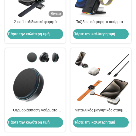
Βίντεο
2-σε-1 ταξιδιωτικό φορητό
Ταξιδιωτικό φορητό ασύρματο
μαγνητικό ασύρματο φορτιστή
σταθμό φόρτισης Power Bank 3
επιφάνειας γραφείου συμπαγές
σε 1 ασύρματο φορτιστή
Πάρτε την καλύτερη τιμή
Πάρτε την καλύτερη τιμή
αναδιπλούμενο κάλυμμα
τηλεφώνου για κινητό τηλέφωνο
για ρολόι για ακουστικά γρήγορη
φόρτιση
Θερμοδιάσπαση Ασύρματο
Μεταλλικός μαγνητικός σταθμός
φορτιστή ασφαλείας αυτοκινήτου
ασύρματης φόρτισης Μεταλλικός
Magsafe Γρήγορη φόρτιση
μαγνητικός 2 σε 1 Magsafe Multi
Πάρτε την καλύτερη τιμή
Πάρτε την καλύτερη τιμή
λειτουργία με ένα χέρι
Charger