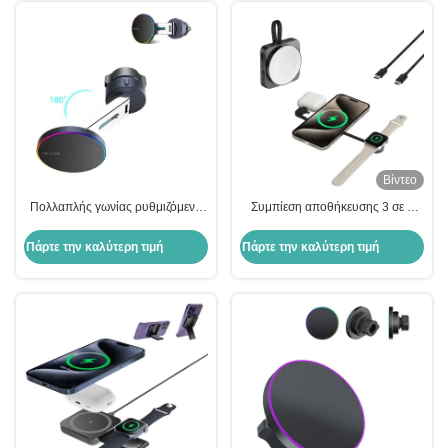
Βίντεο
Πολλαπλής γωνίας ρυθμιζόμενο
Συμπίεση αποθήκευσης 3 σε 1
μαγνητικό φορτιστή τηλεφώνου
Magsafe φορτιστή για τύπου C
αυτοκινήτου με φωτισμό
σύνδεση ακουστικά
Πάρτε την καλύτερη τιμή
Πάρτε την καλύτερη τιμή
περιβάλλοντος