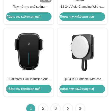
Βίντεο
Τεχνητότητα από κράμα
12-24V Auto-Clamping Wireless
αλουμινίου RGB Φωτεινή
Car Charger with 1 Year Warranty
επίδραση Ρυθμίσιμο ελάχιστο
and Qi Fast Charging Car Phone
Πάρτε την καλύτερη τιμή
Πάρτε την καλύτερη τιμή
ασύρματο κάλυμμα τηλεφώνου
Holder
αυτοκινήτου Γρήγορη φόρτιση
λειτουργία με ένα χέρι
Dual Motor FOD Induction Auto-
QI2 3 in 1 Portable Wireless
Align Wireless Charging Station
Charging Station with 5V/3A
Car Phone Holder with 1 Year
9V/3A Input and ABS Material
Πάρτε την καλύτερη τιμή
Πάρτε την καλύτερη τιμή
Warranty
1
2
3