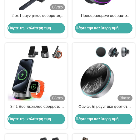
Βίντεο
2 σε 1 μαγνητικός ασύρματος
Προσαρμοσμένο ασύρματο
σταθμός φόρτισης αναδιπλώσιμο
μαγνητικό φορτιστή αυτοκινήτου
επιχειρηματικό μαγνητικό
κρυμμένο με λειτουργία κλείσιμο
Πάρτε την καλύτερη τιμή
Πάρτε την καλύτερη τιμή
ασύρματο φορτιστή
φωτός
Βίντεο
Βίντεο
3in1 Δύο περιέλιδο ασύρματος
Φαν ψύξη μαγνητικό φορτιστή
σταθμός φόρτισης κρυμμένο
αυτοκινήτου iPhone 15w
Desktop ασύρματο φορτιστή
γρήγορη φόρτιση ελαφρύ
Πάρτε την καλύτερη τιμή
Πάρτε την καλύτερη τιμή