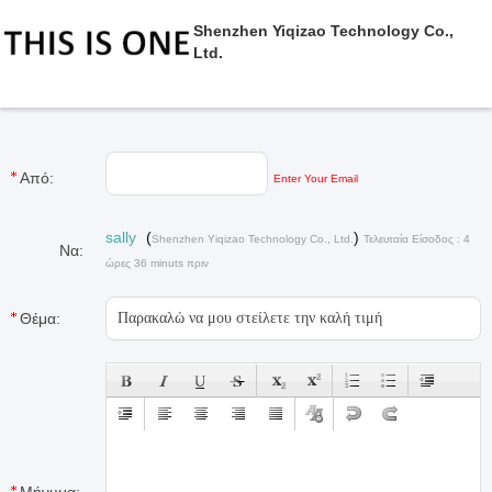
Shenzhen Yiqizao Technology Co.,
Ltd.
Από:
Enter Your Email
sally
(
)
Shenzhen Yiqizao Technology Co., Ltd.
Τελευταία Είσοδος : 4
Να:
ώρες 36 minuts πριν
Θέμα: