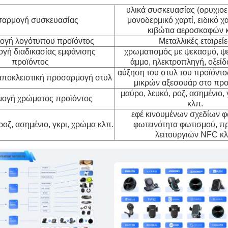
υλικά συσκευασίας (ορυχιοει
αρμογή συσκευασίας
μονοδερμικό χαρτί, ειδικό χα
κιβώτια αεροσκαφών κ
ογή λογότυπου προϊόντος
Μεταλλικές εταιρείε
γή διαδικασίας εμφάνισης
χρωματισμός με ψεκασμό, ψ
προϊόντος
άμμο, ηλεκτροπληγή, οξεί
αύξηση του στυλ του προϊόντ
ποκλειστική προσαρμογή στυλ
μικρών αξεσουάρ στο προ
μαύρο, λευκό, ροζ, ασημένιο,
ογή χρώματος προϊόντος
κλπ.
εφέ κινουμένων σχεδίων φ
ροζ, ασημένιο, γκρι, χρώμα κλπ.
φωτεινότητα φωτισμού, 
λειτουργιών NFC κλ