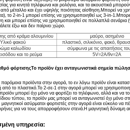
σίας για κινητά τηλέφωνα και ρολόγια, και τα ακουστικά μπορο
ο από μέταλλο και έχει υψηλής ποιότητας αίσθηση.
Μπορεί να χρη
τα), το 2-in-1 μπορεί επίσης να χρησιμοποιηθεί ως 3-in-1.
Μπορε
ση και μπορεί επίσης να χρησιμοποιηθεί σε πολλαπλά σενάρια (γρ
γάλετε έξω και δεν παίρνει χώρο.
σης από κράμα αλουμινίου
μαύρο, ασημένιο
Υλικό φακού
πλαστικό, σιλικόνιο, φακό, θραυ
ώμα καλωδίου
σύμφωνα με τις απαιτήσεις το
εισόδου και το ρεύμα
5V=2A/9v=2A
θμό φόρτισηςΤο προϊόν έχει ανταγωνιστικά σημεία πώλησ
 παρόμοια προϊόντα στην αγορά, το εν λόγω προϊόν είναι κατασ
 από το πλαστικό.
Το 2-σε-1 στην αγορά μπορεί να χρησιμοποιη
προϊόν μπορεί όχι μόνο να φορτίζει το τηλέφωνο, αλλά και να το
ίδιου τύπου, το προϊόν μας μπορεί να ανταγωνιστεί όχι μόνο στ
ι μαγνητικοί ασύρματοι φορτιστές στην αγορά είναι εύκολο να
υρήνες για να τους απορροφήσουν στενά.
Η μαγνητική δύναμη α
μένη υπηρεσία: