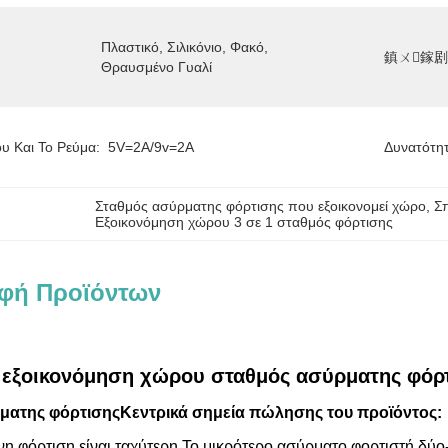
Πλαστικό, Σιλικόνιο, Φακό, 
鎮ㄨ鎵
Θραυσμένο Γυαλί
υ Και Το Ρεύμα:
5V=2A/9v=2A
Δυνατότη
Σταθμός ασύρματης φόρτισης που εξοικονομεί χώρο
, 
Σ
Εξοικονόμηση χώρου 3 σε 1 σταθμός φόρτισης
φή Προϊόντων
 εξοικονόμηση χώρου σταθμός ασύρματης φόρτισ
ματης φόρτισηςΚεντρικά σημεία πώλησης του προϊόντος:
η φόρτιση είναι ταχύτερη.
Το μικρότερο ασύρματο φορτιστή δύο-