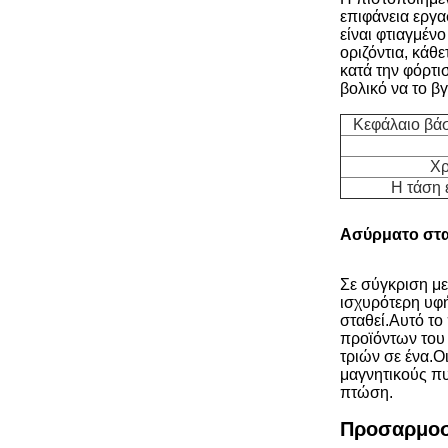
επιφάνεια εργα
είναι φτιαγμέν
οριζόντια, κάθε
κατά την φόρτι
βολικό να το β
Κεφάλαιο βά
Χρ
Η τάση 
Ασύρματο στα
Σε σύγκριση με
ισχυρότερη υφή
σταθεί.
Αυτό το 
προϊόντων του 
τριών σε ένα.
Ο
μαγνητικούς π
πτώση.
Προσαρμοσ