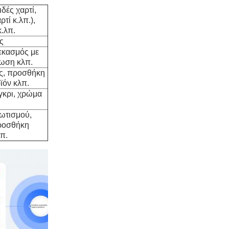
δές χαρτί,
ρτί κ.λπ.),
.λπ.
ς
εκασμός με
δωση κλπ.
ος, προσθήκη
ϊόν κλπ.
 γκρι, χρώμα
ωτισμού,
προσθήκη
π.