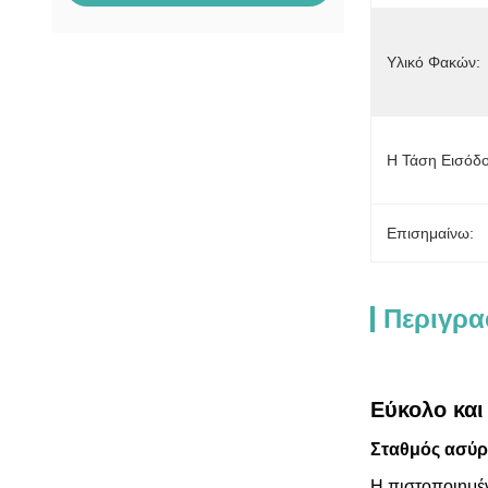
Υλικό Φακών:
Η Τάση Εισόδο
Επισημαίνω:
Περιγρα
Εύκολο και
Σταθμός ασύρ
Η πιστοποιημέν