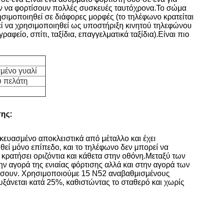
ύν να φορτίσουν πολλές συσκευές ταυτόχρονα.
Το σώμα
σιμοποιηθεί σε διάφορες μορφές (το τηλέφωνο κρατείται
ί να χρησιμοποιηθεί ως υποστήριξη κινητού τηλεφώνου
αφείο, σπίτι, ταξίδια, επαγγελματικά ταξίδια).
Είναι πιο
σμένο γυαλί
υ πελάτη
ης:
κευασμένο αποκλειστικά από μέταλλο και έχει
θεί μόνο επίπεδο, και το τηλέφωνο δεν μπορεί να
 κρατήσει οριζόντια και κάθετα στην οθόνη.
Μεταξύ των
ην αγορά της ενιαίας φόρτισης αλλά και στην αγορά των
 πέσουν. Χρησιμοποιούμε 15 N52 αναβαθμισμένους
υξάνεται κατά 25%, καθιστώντας το σταθερό και χωρίς