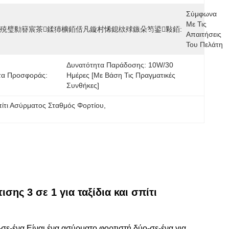
Σύμφωνα 
Με Τις 
剧殑璧勬簮宸茶鍒犻櫎銆佸凡鏇村悕鎴栨殏鏃朵笉鍙敤銆:
Απαιτήσεις 
Του Πελάτη
Δυνατότητα Παράδοσης: 10W/30 
τα Προσφοράς:
Ημέρες [με Βάση Τις Πραγματικές 
Συνθήκες]
πίτι Ασύρματος Σταθμός Φορτίου
, 
ης 3 σε 1 για ταξίδια και σπίτι
σε-ένα Είναι ένα ασύρματο φορτιστή δύο-σε-ένα για