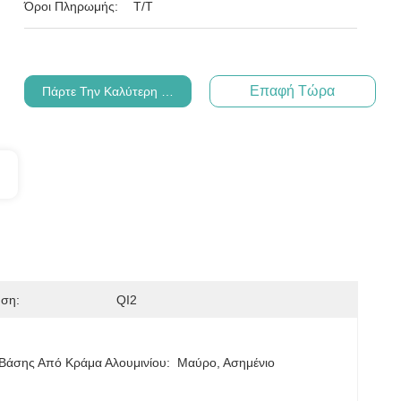
Όροι Πληρωμής:
Τ/Τ
Επαφή Τώρα
Πάρτε Την Καλύτερη Τιμή
ηση:
QI2
Βάσης Από Κράμα Αλουμινίου:
Μαύρο, Ασημένιο