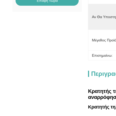
Επαφή τώρα
Αν Θα Υποστη
Μέγεθος Προϊό
Επισημαίνω:
Περιγρα
Κρατητής τ
αναρρόφηση
Κρατητής τη