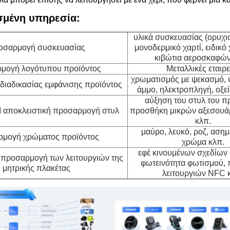
μένη υπηρεσία:
υλικά συσκευασίας (ορυχιο
οσαρμογή συσκευασίας
μονοδερμικό χαρτί, ειδικό χ
κιβώτια αεροσκαφών
μογή λογότυπου προϊόντος
Μεταλλικές εταιρε
χρωματισμός με ψεκασμό, 
ιαδικασίας εμφάνισης προϊόντος
άμμο, ηλεκτροπληγή, οξε
αύξηση του στυλ του πρ
 αποκλειστική προσαρμογή στυλ
προσθήκη μικρών αξεσουάρ
κλπ.
μαύρο, λευκό, ροζ, ασημέ
μογή χρώματος προϊόντος
χρώμα κλπ.
εφέ κινουμένων σχεδίων
 προσαρμογή των λειτουργιών της
φωτεινότητα φωτισμού,
μητρικής πλακέτας
λειτουργιών NFC 