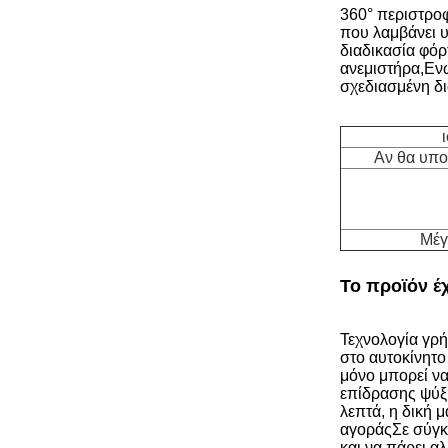
360° περιστρο
που λαμβάνει υ
διαδικασία φόρ
ανεμιστήρα,Ενώ
σχεδιασμένη δι
Αν θα υπο
Μέγ
Το προϊόν έ
Τεχνολογία γρή
στο αυτοκίνητο
μόνο μπορεί να
επίδρασης ψύξη
λεπτά, η δική 
αγοράςΣε σύγκρι
και να πάρει,α