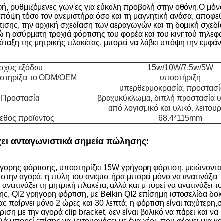
φή, ρυθμιζόμενες γωνίες για εύκολη προβολή στην οθόνη.Ο μό
πόψη τόσο τον ανεμιστήρα όσο και τη μαγνητική ανάσα, αποφε
τισης, την αρχική σχεδίαση των αεραγωγών και τη δομική σχεδί
 η ασύρματη τροχιά φόρτισης του φορέα και του κινητού τηλε
άταξη της μητρικής πλακέτας, μπορεί να λάβει υπόψη την εμφάν
ισχύς εξόδου
15w/10W/7.5w/5W
στηρίξει το ODM/OEM
υποστήριξη
υπερθερμοκρασία, προστασί
Προστασία
βραχυκύκλωμα, διπλή προστασία υ
από λογισμικό και υλικό, λειτου
εθος προϊόντος
68.4*115mm
χει ανταγωνιστικά σημεία πώλησης:
γορης φόρτισης, υποστηρίζει 15W γρήγορη φόρτιση, μειώνοντα
 στην αγορά, η πύλη του ανεμιστήρα μπορεί μόνο να ανατινάξει τ
 ανατινάξει τη μητρική πλακέτα, αλλά και μπορεί να ανατινάξει 
ς, QI2 γρήγορη φόρτιση, με Belkin QI2 επίσημη ιστοσελίδα δο
μας παίρνει μόνο 2 ώρες και 30 λεπτά, η φόρτιση είναι ταχύτερ
ση με την αγορά clip bracket, δεν είναι βολικό να πάρει και να
λλά μπορεί επίσης να λειτουργήσει με ένα χέρι, που φέρνει μια 