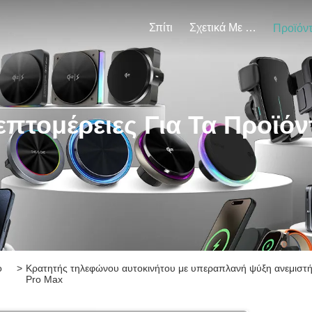
Σπίτι
Σχετικά Με Εμάς
Προϊόν
επτομέρειες Για Τα Προϊόν
o
>
Κρατητής τηλεφώνου αυτοκινήτου με υπεραπλανή ψύξη ανεμιστήρ
Pro Max