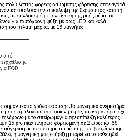
νος πολύ λεπτός φορέας ασύρματης φόρτισης στην αγορά
ύγοντας απόλυτα την επικάλυψη της θερμότητας κατά τη
αση, σε συνδυασμό με την κίνηση της ροής αέρα του
φώνου για ταυτόχρονη ψύξη με φως LED και καλά
ιση του πελάτη μάρκα, με 16 μαγνήτες
α από
περχείλισης
ργία FOD,
ς σημαντικά το χρόνο φόρτισης.
Το μαγνητικό ανεμιστήρα
η μητρική πλακέτα, το αυτοκίνητο μας το ανεμιστήρα, όχι
το τηλέφωνο με το σπείρωμα,για την επίτευξη καλύτερης
κιμή 15 pro max πλήρως φορτισμένη σε 2 ώρες και 58
η,σε σύγκριση με το σύστημα στερέωσης του βραχίονα της
 βάλει, η μαγνητική μας στήριξη μπορεί να τοποθετηθεί
καλύτερη αίσθηση εμπειρίας στον πελάτη!