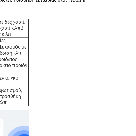
ειδές χαρτί,
αρτί κ.λπ.),
 κ.λπ.
ίες
ψεκασμός με
ίδωση κλπ.
οϊόντος,
 στο προϊόν
νιο, γκρι,
 φωτισμού,
 προσθήκη
κλπ.