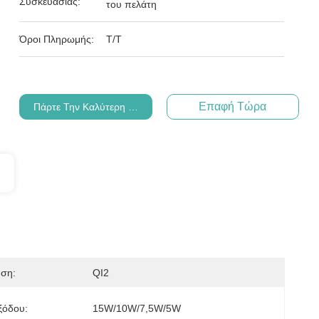
Συσκευασίας:
του πελάτη
Όροι Πληρωμής:
Τ/Τ
Επαφή Τώρα
Πάρτε Την Καλύτερη Τιμή
ηση:
QI2
ξόδου:
15W/10W/7,5W/5W