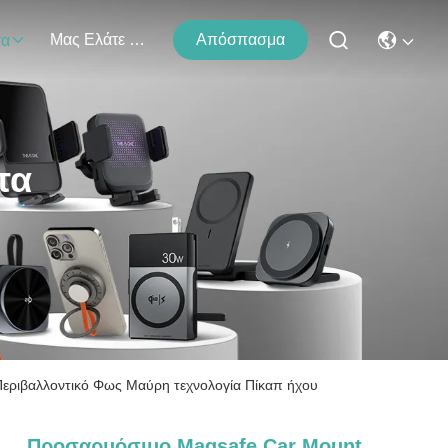
Μας Ελάτε Σε Επαφή Με
Απόσπασμα
τα
τα
εριβαλλοντικό Φως Μαύρη τεχνολογία Πίκαπ ήχου
Προσαρμόσιμο Magsafe Car Mount