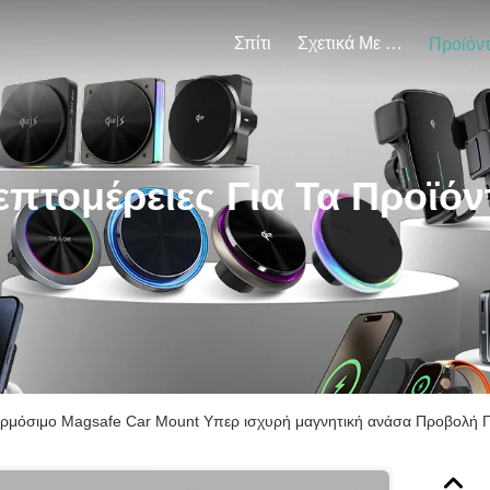
Σπίτι
Σχετικά Με Εμάς
Προϊόν
επτομέρειες Για Τα Προϊόν
μόσιμο Magsafe Car Mount Υπερ ισχυρή μαγνητική ανάσα Προβολή Π