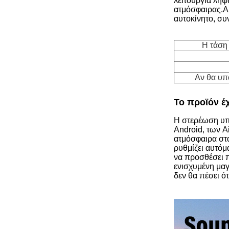
λειτουργία λήψ
ατμόσφαιρας.Α1
αυτοκίνητο, συ
Η τάση 
Αν θα υπ
Το προϊόν έ
Η στερέωση υπ
Android, των A
ατμόσφαιρα στα
ρυθμίζει αυτόμ
να προσθέσει π
ενισχυμένη μαγ
δεν θα πέσει ό