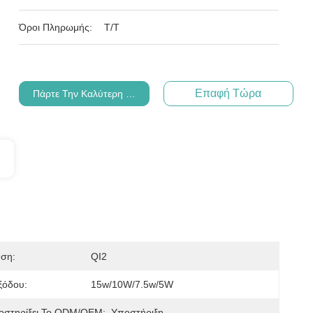
Όροι Πληρωμής:
Τ/Τ
Επαφή Τώρα
Πάρτε Την Καλύτερη Τιμή
ηση:
QI2
ξόδου:
15w/10W/7.5w/5W
οστηρίξει Το ODM/OEM:
Υποστήριξη