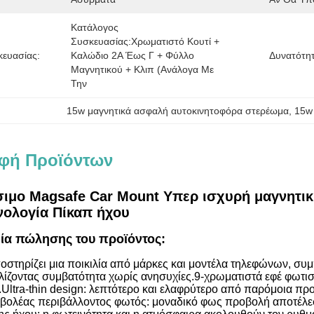
Κατάλογος 
Συσκευασίας:Χρωματιστό Κουτί + 
ευασίας:
Καλώδιο 2Α Έως Γ + Φύλλο 
Δυνατότη
Μαγνητικού + Κλιπ (ανάλογα Με 
Την 
15w μαγνητικά ασφαλή αυτοκινητοφόρα στερέωμα
, 
15w
φή Προϊόντων
ιμο Magsafe Car Mount Υπερ ισχυρή μαγνητι
νολογία Πίκαπ ήχου
ία πώλησης του προϊόντος:
οστηρίζει μια ποικιλία από μάρκες και μοντέλα τηλεφώνων, σ
λίζοντας συμβατότητα χωρίς ανησυχίες.9-χρωματιστά εφέ φωτι
.Ultra-thin design: λεπτότερο και ελαφρύτερο από παρόμοια προ
βολέας περιβάλλοντος φωτός: μοναδικό φως προβολή αποτέλε