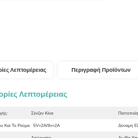
ίες Λεπτομέρειας
Περιγραφή Προϊόντων
ρίες Λεπτομέρειας
γής:
Σένζεν Κίνα
Πιστοποί
υ Και Το Ρεύμα:
5V=2A/9v=2A
Δύναμη Ε
Ασύρματα
Αν Θα Υπ