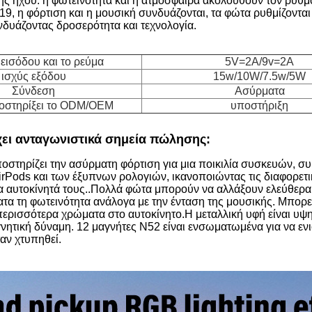
ης ήχου: η φωτεινότητα και η ατμόσφαιρα ακολουθούν τον ρυθμ
9, η φόρτιση και η μουσική συνδυάζονται, τα φώτα ρυθμίζονται 
νδυάζοντας δροσερότητα και τεχνολογία.
εισόδου και το ρεύμα
5V=2A/9v=2A
ισχύς εξόδου
15w/10W/7.5w/5W
Σύνδεση
Ασύρματα
οστηρίξει το ODM/OEM
υποστήριξη
χει ανταγωνιστικά σημεία πώλησης:
οστηρίζει την ασύρματη φόρτιση για μια ποικιλία συσκευών, 
irPods και των έξυπνων ρολογιών, ικανοποιώντας τις διαφορετ
 αυτοκίνητά τους..Πολλά φώτα μπορούν να αλλάξουν ελεύθερα 
ατα τη φωτεινότητα ανάλογα με την ένταση της μουσικής. Μπορε
ερισσότερα χρώματα στο αυτοκίνητο.Η μεταλλική υφή είναι υψη
νητική δύναμη. 12 μαγνήτες N52 είναι ενσωματωμένα για να ε
ταν χτυπηθεί.