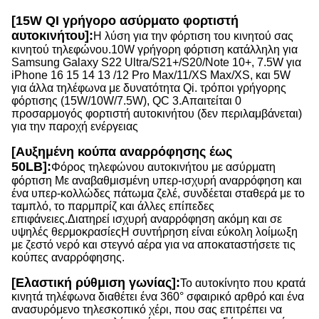
[15W QI γρήγορο ασύρματο φορτιστή
αυτοκινήτου]:
Η λύση για την φόρτιση του κινητού σας
κινητού τηλεφώνου.10W γρήγορη φόρτιση κατάλληλη για
Samsung Galaxy S22 Ultra/S21+/S20/Note 10+, 7.5W για
iPhone 16 15 14 13 /12 Pro Max/11/XS Max/XS, και 5W
για άλλα τηλέφωνα με δυνατότητα Qi. τρόποι γρήγορης
φόρτισης (15W/10W/7.5W), QC 3.Απαιτείται 0
προσαρμογός φορτιστή αυτοκινήτου (δεν περιλαμβάνεται)
για την παροχή ενέργειας
[Αυξημένη κούπα αναρρόφησης έως
50LB]:
Φόρος τηλεφώνου αυτοκινήτου με ασύρματη
φόρτιση Με αναβαθμισμένη υπερ-ισχυρή αναρρόφηση και
ένα υπερ-κολλώδες πάτωμα ζελέ, συνδέεται σταθερά με το
ταμπλό, το παρμπρίζ και άλλες επίπεδες
επιφάνειες.Διατηρεί ισχυρή αναρρόφηση ακόμη και σε
υψηλές θερμοκρασίεςΗ συντήρηση είναι εύκολη λοίμωξη
με ζεστό νερό και στεγνό αέρα για να αποκαταστήσετε τις
κούπες αναρρόφησης.
[Ελαστική ρύθμιση γωνίας]:
Το αυτοκίνητο που κρατά
κινητά τηλέφωνα διαθέτει ένα 360° σφαιρικό αρθρό και ένα
ανασυρόμενο τηλεσκοπικό χέρι, που σας επιτρέπει να