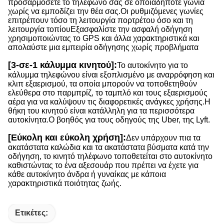
προσαρμόσετε το τηλέφωνό σας σε οποιαδήποτε γωνία
χωρίς να εμποδίζει την θέα σας.Οι ρυθμιζόμενες γωνίες
επιτρέπουν τόσο τη λειτουργία πορτρέτου όσο και τη
λειτουργία τοπίουΕξασφαλίστε την ασφαλή οδήγηση
χρησιμοποιώντας το GPS και άλλα χαρακτηριστικά και
απολαύστε μια εμπειρία οδήγησης χωρίς προβλήματα
[3-σε-1 κάλυμμα κινητού]:
Το αυτοκίνητο για το
κάλυμμα τηλεφώνου είναι εξοπλισμένο με αναρρόφηση και
κλιπ εξαερισμού, τα οποία μπορούν να τοποθετηθούν
ελεύθερα στο παρμπρίζ, το ταμπλό και τους εξαερισμούς
αέρα για να καλύψουν τις διαφορετικές ανάγκες χρήσης.Η
θήκη του κινητού είναι κατάλληλη για τα περισσότερα
αυτοκίνητα.Ο βοηθός για τους οδηγούς της Uber, της Lyft.
[Εύκολη και εύκολη χρήση]:
Δεν υπάρχουν πια τα
ακατάστατα καλώδια και τα ακατάστατα βύσματα κατά την
οδήγηση, το κινητό τηλέφωνο τοποθετείται στο αυτοκίνητο
καθιστώντας το ένα αξεσουάρ που πρέπει να έχετε για
κάθε αυτοκίνητο άνδρα ή γυναίκας με κάποια
χαρακτηριστικά ποιότητας ζωής.
Ετικέτες: