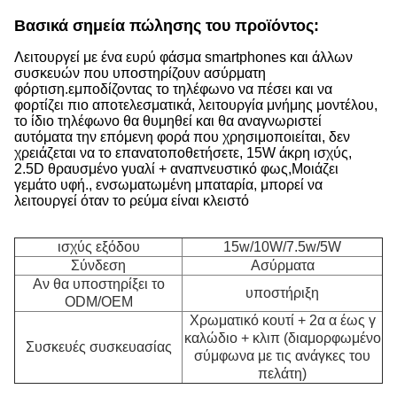
Βασικά σημεία πώλησης του προϊόντος:
Λειτουργεί με ένα ευρύ φάσμα smartphones και άλλων
συσκευών που υποστηρίζουν ασύρματη
φόρτιση.εμποδίζοντας το τηλέφωνο να πέσει και να
φορτίζει πιο αποτελεσματικά, λειτουργία μνήμης μοντέλου,
το ίδιο τηλέφωνο θα θυμηθεί και θα αναγνωριστεί
αυτόματα την επόμενη φορά που χρησιμοποιείται, δεν
χρειάζεται να το επανατοποθετήσετε, 15W άκρη ισχύς,
2.5D θραυσμένο γυαλί + αναπνευστικό φως,Μοιάζει
γεμάτο υφή., ενσωματωμένη μπαταρία, μπορεί να
λειτουργεί όταν το ρεύμα είναι κλειστό
ισχύς εξόδου
15w/10W/7.5w/5W
Σύνδεση
Ασύρματα
Αν θα υποστηρίξει το
υποστήριξη
ODM/OEM
Χρωματικό κουτί + 2α α έως γ
καλώδιο + κλιπ (διαμορφωμένο
Συσκευές συσκευασίας
σύμφωνα με τις ανάγκες του
Τ
πελάτη)
Οι