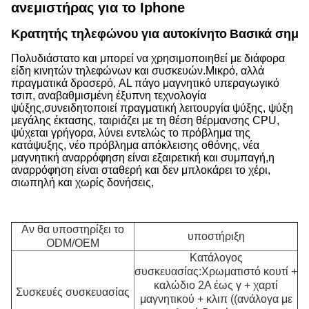
ανεμιστήρας για το Iphone
Κρατητής τηλεφώνου για αυτοκίνητο
Βασικά σημεί
Πολυδιάστατο και μπορεί να χρησιμοποιηθεί με διάφορα
είδη κινητών τηλεφώνων και συσκευών.Μικρό, αλλά
πραγματικά δροσερό, AL πάγο μαγνητικό υπεραγωγικό
τσιπ, αναβαθμισμένη έξυπνη τεχνολογία
ψύξης,συνειδητοποιεί πραγματική λειτουργία ψύξης, ψύξη
μεγάλης έκτασης, ταιριάζει με τη θέση θέρμανσης CPU,
ψύχεται γρήγορα, λύνει εντελώς το πρόβλημα της
κατάψυξης, νέο πρόβλημα απόκλεισης οθόνης, νέα
μαγνητική αναρρόφηση είναι εξαιρετική και συμπαγή,η
αναρρόφηση είναι σταθερή και δεν μπλοκάρει το χέρι,
σιωπηλή και χωρίς δονήσεις,
Αν θα υποστηρίξει το
υποστήριξη
ODM/OEM
Κατάλογος
συσκευασίας:Χρωματιστό κουτί +
καλώδιο 2Α έως γ + χαρτί
Συσκευές συσκευασίας
μαγνητικού + κλιπ ((ανάλογα με