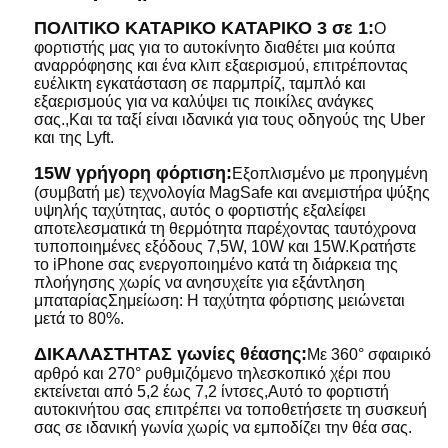
ΠΟΛΙΤΙΚΟ ΚΑΤΑΡΙΚΟ ΚΑΤΑΡΙΚΟ 3 σε 1:
Ο
φορτιστής μας για το αυτοκίνητο διαθέτει μια κούπα
αναρρόφησης και ένα κλιπ εξαερισμού, επιτρέποντας
ευέλικτη εγκατάσταση σε παρμπρίζ, ταμπλό και
εξαερισμούς για να καλύψει τις ποικίλες ανάγκες
σας.,Και τα ταξί είναι ιδανικά για τους οδηγούς της Uber
και της Lyft.
15W γρήγορη φόρτιση:
Εξοπλισμένο με προηγμένη
(συμβατή με) τεχνολογία MagSafe και ανεμιστήρα ψύξης
υψηλής ταχύτητας, αυτός ο φορτιστής εξαλείφει
αποτελεσματικά τη θερμότητα παρέχοντας ταυτόχρονα
τυποποιημένες εξόδους 7,5W, 10W και 15W.Κρατήστε
το iPhone σας ενεργοποιημένο κατά τη διάρκεια της
πλοήγησης χωρίς να ανησυχείτε για εξάντληση
μπαταρίαςΣημείωση: Η ταχύτητα φόρτισης μειώνεται
μετά το 80%.
ΔΙΚΑΛΑΣΤΗΤΑΣ γωνίες θέασης:
Με 360° σφαιρικό
αρθρό και 270° ρυθμιζόμενο τηλεσκοπικό χέρι που
εκτείνεται από 5,2 έως 7,2 ίντσες,Αυτό το φορτιστή
αυτοκινήτου σας επιτρέπει να τοποθετήσετε τη συσκευή
σας σε ιδανική γωνία χωρίς να εμποδίζει την θέα σας.