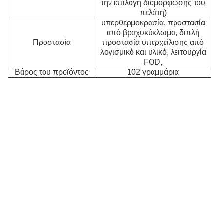
την επιλογή διαμόρφωσης του
πελάτη)
υπερθερμοκρασία, προστασία
από βραχυκύκλωμα, διπλή
Προστασία
προστασία υπερχείλισης από
λογισμικό και υλικό, λειτουργία
Κ
FOD,
Βάρος του προϊόντος
102 γραμμάρια
Μ
σ
κα
κ
σχ
τα
μα
σ
αυ
μ
ν
ε
τη
σ
ε
το
ε