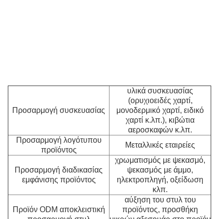
π
γι
κ
κι
τη
Π
υ
υλικά συσκευασίας
(ορυχιοειδές χαρτί,
Προσαρμογή συσκευασίας
μονοδερμικό χαρτί, ειδικό
χαρτί κ.λπ.), κιβώτια
αεροσκαφών κ.λπ.
Προσαρμογή λογότυπου
Μεταλλικές εταιρείες
προϊόντος
χρωματισμός με ψεκασμό,
Προσαρμογή διαδικασίας
ψεκασμός με άμμο,
εμφάνισης προϊόντος
ηλεκτροπληγή, οξείδωση
κλπ.
αύξηση του στυλ του
Προϊόν ODM αποκλειστική
προϊόντος, προσθήκη