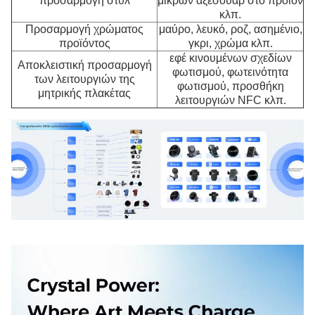
προσαρμογή στυλ
μικρών αξεσουάρ στο προϊόν
κλπ.
Προσαρμογή χρώματος
μαύρο, λευκό, ροζ, ασημένιο,
προϊόντος
γκρι, χρώμα κλπ.
εφέ κινουμένων σχεδίων
Αποκλειστική προσαρμογή
φωτισμού, φωτεινότητα
των λειτουργιών της
φωτισμού, προσθήκη
μητρικής πλακέτας
λειτουργιών NFC κλπ.