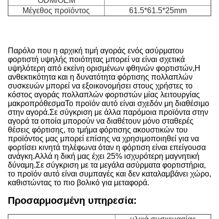
ODM/OEM
Μέγεθος προϊόντος
61.5*61.5*25mm
Α
Παρόλο που η αρχική τιμή αγοράς ενός ασύρματου
φορτιστή υψηλής ποιότητας μπορεί να είναι σχετικά
υψηλότερη από εκείνη ορισμένων φθηνών φορτιστών,Η
ανθεκτικότητα και η δυνατότητα φόρτισης πολλαπλών
συσκευών μπορεί να εξοικονομήσει στους χρήστες το
κόστος αγοράς πολλαπλών φορτιστών μίας λειτουργίας
μακροπρόθεσμαΤο προϊόν αυτό είναι σχεδόν μη διαθέσιμο
στην αγορά.Σε σύγκριση με άλλα παρόμοια προϊόντα στην
αγορά τα οποία μπορούν να διαθέτουν μόνο σταθερές
θέσεις φόρτισης, το τμήμα φόρτισης ακουστικών του
προϊόντος μας μπορεί επίσης να χρησιμοποιηθεί για να
φορτίσει κινητά τηλέφωνα όταν η φόρτιση είναι επείγουσα
ανάγκη.Αλλά η δική μας έχει 25% ισχυρότερη μαγνητική
δύναμη.Σε σύγκριση με τα μεγάλα ασύρματα φορτιστήρια,
το προϊόν αυτό είναι συμπαγές και δεν καταλαμβάνει χώρο,
καθιστώντας το πιο βολικό για μεταφορά.
Προσαρμοσμένη υπηρεσία: