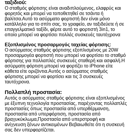
ταξιδιού:
Ο σταθμός φόρτισης είναι αναδιπλούμενος, ελαφρύς και
φορητός και μπορεί να τοποθετηθεί σε τσάντα ή
βαλίτσα.
Αυτό το ασύρματο φορτιστή δεν είναι μόνο
κατάλληλο για το σπίτι σας, το γραφείο, αν ταξιδεύετε ή σε
επαγγελματικό ταξίδι, φέρτε αυτό το φορτιστή 3in1, το
οποίο μπορεί να φορτίσει πολλές συσκευές ταυτόχρονα
Εξοπλισμένος προσαρμογός ταχείας φόρτισης:
Ο ασύρματος σταθμός φόρτισης εξοπλισμένος με 20W
προσαρμογέα φορτιστή που μπορεί να φορτίσει το σταθμό
φόρτισης για πολλαπλές συσκευές σταθερή και ασφαλή.
Η
ασύρματη φόρτιση μπορεί να φορτίζει το iPhone είτε
κάθετα είτε οριζόντια.
Αυτός ο ασύρματος σταθμός
φόρτισης μπορεί να φορτίσει και τις 3 συσκευές
ταυτόχρονα.
Πολλαπλή προστασία:
Αυτός ο ασύρματος σταθμός φόρτισης είναι εξοπλισμένος
με έξυπνη τεχνολογία προστασίας, παρέχοντας πολλαπλές
προστασίες όπως προστασία από υπερθέρμανση,
προστασία από υπερφόρτιση, προστασία από
βραχυκύκλωμα,Προστασία από υπερστροφή και
ανίχνευση ξένων αντικειμένων Βεβαιωθείτε ότι η συσκευή
σας δεν υπερφορτίζεται.