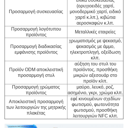
υλικά συσκευασίας
(ορυχιοειδές χαρτί,
Προσαρμογή συσκευασίας
μονοδερμικό χαρτί, ειδικό
χαρτί κ.λπ.), κιβώτια
αεροσκαφών κ.λπ.
Προσαρμογή λογότυπου
Μεταλλικές εταιρείες
προϊόντος
χρωματισμός με ψεκασμό,
Προσαρμογή διαδικασίας
ψεκασμός με άμμο,
εμφάνισης προϊόντος
ηλεκτροπληγή, οξείδωση
κλπ.
αύξηση του στυλ του
Προϊόν ODM αποκλειστική
προϊόντος, προσθήκη
προσαρμογή στυλ
μικρών αξεσουάρ στο
προϊόν κλπ.
Προσαρμογή χρώματος
μαύρο, λευκό, ροζ,
προϊόντος
ασημένιο, γκρι, χρώμα κλπ.
εφέ κινουμένων σχεδίων
Αποκλειστική προσαρμογή
φωτισμού, φωτεινότητα
των λειτουργιών της μητρικής
φωτισμού, προσθήκη
πλακέτας
λειτουργιών NFC κλπ.