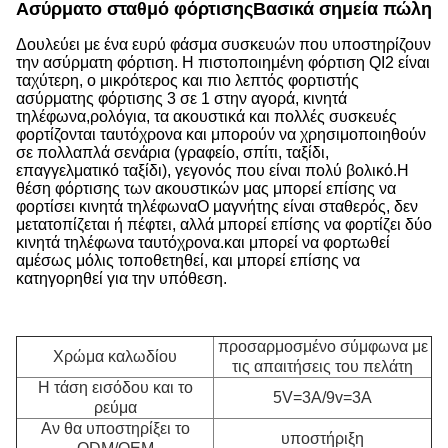
Ασύρματο σταθμό φόρτισης
Βασικά σημεία πώληση
Δουλεύει με ένα ευρύ φάσμα συσκευών που υποστηρίζουν
την ασύρματη φόρτιση. Η πιστοποιημένη φόρτιση QI2 είναι
ταχύτερη, ο μικρότερος και πιο λεπτός φορτιστής
ασύρματης φόρτισης 3 σε 1 στην αγορά, κινητά
τηλέφωνα,ρολόγια, τα ακουστικά και πολλές συσκευές
φορτίζονται ταυτόχρονα και μπορούν να χρησιμοποιηθούν
σε πολλαπλά σενάρια (γραφείο, σπίτι, ταξίδι,
επαγγελματικό ταξίδι), γεγονός που είναι πολύ βολικό.Η
θέση φόρτισης των ακουστικών μας μπορεί επίσης να
φορτίσει κινητά τηλέφωναΟ μαγνήτης είναι σταθερός, δεν
μετατοπίζεται ή πέφτει, αλλά μπορεί επίσης να φορτίζει δύο
κινητά τηλέφωνα ταυτόχρονα.και μπορεί να φορτωθεί
αμέσως μόλις τοποθετηθεί, και μπορεί επίσης να
κατηγορηθεί για την υπόθεση.
προσαρμοσμένο σύμφωνα με
Χρώμα καλωδίου
τις απαιτήσεις του πελάτη
Η τάση εισόδου και το
5V=3A/9v=3A
ρεύμα
Αν θα υποστηρίξει το
υποστήριξη