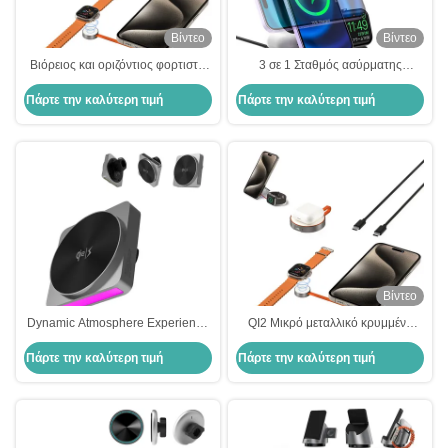
Βίντεο
Βίντεο
Βιόρειος και οριζόντιος φορτιστή
3 σε 1 Σταθμός ασύρματης
iPhone Προσαρμοσμένο στέκι
φόρτισης γραφείου
Πάρτε την καλύτερη τιμή
Πάρτε την καλύτερη τιμή
Magsafe φορτιστή στέκι
Βίντεο
Dynamic Atmosphere Experience
QI2 Μικρό μεταλλικό κρυμμένο
Iphone Charger Stand With 9
ασύρματο φορτιστή Magsafe
Πάρτε την καλύτερη τιμή
Πάρτε την καλύτερη τιμή
Light Colors Switching And 15w
Γρήγορη φόρτιση
Fast Charging For Automotive