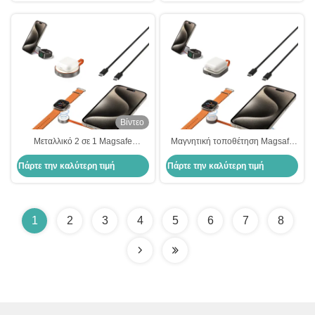
Βίντεο
Μεταλλικό 2 σε 1 Magsafe
Μαγνητική τοποθέτηση Magsafe
φορτιστή ρυθμιζόμενη γωνία για
φορτιστή 2 σε 1 Ασφάλεια για το
Πάρτε την καλύτερη τιμή
Πάρτε την καλύτερη τιμή
κινητό τηλέφωνο και ρολόι
τηλέφωνο και το ρολόι
1
2
3
4
5
6
7
8