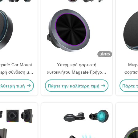
Βίντεο
gsafe Car Mount
Υπερμικρό φορτιστή
Μικρ
ερή σύνδεση με
αυτοκινήτου Magsafe Γρήγορη
φορτισ
φως
φόρτιση με κάλυψη αυτοκινήτου
Εύκολ
αλύτερη τιμή
Πάρτε την καλύτερη τιμή
Πάρτε 
σ