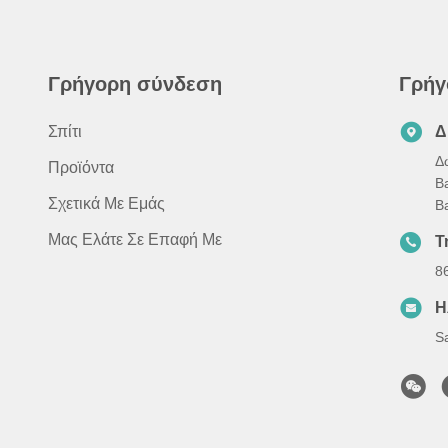
Γρήγορη σύνδεση
Γρήγ
Σπίτι
Δ
Δ
Προϊόντα
B
Σχετικά Με Εμάς
B
Μας Ελάτε Σε Επαφή Με
Τ
8
Η
S