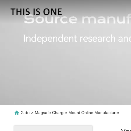
Σπίτι
>
Magsafe Charger Mount Online Manufacturer