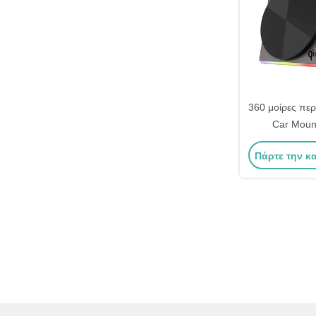
360 μοίρες πε
Car Moun
σχεδιασμός Μ
Πάρτε την κ
χρωμάτων 
γρήγορ