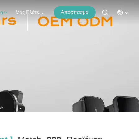
Μας Ελάτε Σε Επαφή Με
Απόσπασμα
τα