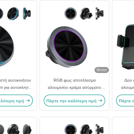
Βίντεο
ιστή αυτοκινήτου
RGB φως αποτέλεσμα
Δύο 
t για αυτοκίνητο
αλουμινίου κράμα ασύρματο
αλουμι
λινο φωτισμό
φορτιστή αυτοκινήτου Mount
αλύτερη τιμή
Πάρτε την καλύτερη τιμή
Πάρτε 
ς και σχεδιασμό
ένα χέρι λειτουργία
ματος