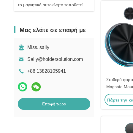
το μαγνητικό αυτοκίνητο τοποθετεί
Μας ελάτε σε επαφή με
Miss. sally
Sally@holdersolution.com
+86 13828105941
Σταθερό φορτ
Magsafe Moun
με κρυστάλ
Πάρτε την κ
περιβάλλοντο
Επαφή τώρα
βή