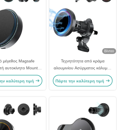
Βίντεο
ό μέγεθος Magsafe
Τεχνητότητα από κράμα
τή αυτοκίνητο Mount
αλουμινίου Ασύρματος κάλυμμα
η ευθυγράμμιση και
τηλεφώνου αυτοκινήτου
την καλύτερη τιμή
Πάρτε την καλύτερη τιμή
ταθερή σύνδεση
Magsafe Car Mount RGB Φως
Εφέ γρήγορη φόρτιση