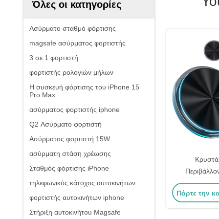
Yo
Όλες οι κατηγορίες
Ασύρματο σταθμό φόρτισης
magsafe ασύρματος φορτιστής
3 σε 1 φορτιστή
φορτιστής ρολογιών μήλων
Η συσκευή φόρτισης του iPhone 15
Pro Max
ασύρματος φορτιστής iphone
Q2 Ασύρματο φορτιστή
Ασύρματος φορτιστή 15W
ασύρματη στάση χρέωσης
Κρυστά
Σταθμός φόρτισης iPhone
Περιβάλλο
τηλεφωνικός κάτοχος αυτοκινήτων
Charger
Πάρτε την κ
Προσαρμοσμέ
φορτιστής αυτοκινήτων iphone
φό
Στήριξη αυτοκινήτου Magsafe