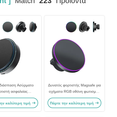
t ]
Match
223
Προϊόντα
διάσπαση Ασύρματο
Δυνατός φορτιστής Magsafe για
ρτιστή ασφαλείας
οχήματα RGB οθόνη φωτισμού
ήτου Magsafe Γρήγορη
συμπαγής ελαφρύ
την καλύτερη τιμή
Πάρτε την καλύτερη τιμή
λειτουργία με ένα χέρι