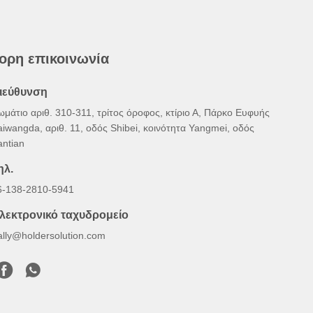
ορη επικοινωνία
ιεύθυνση
ωμάτιο αριθ. 310-311, τρίτος όροφος, κτίριο Α, Πάρκο Ευφυής
aiwangda, αριθ. 11, οδός Shibei, κοινότητα Yangmei, οδός
antian
ηλ.
6-138-2810-5941
λεκτρονικό ταχυδρομείο
ally@holdersolution.com