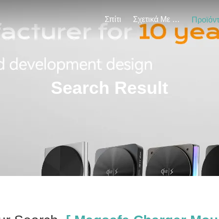
Σπίτι
Σχετικά Με Εμάς
Προϊόν
Search Result