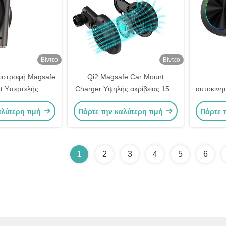
Βίντεο
Βίντεο
ριστροφή Magsafe
Qi2 Magsafe Car Mount
t Υπερτελής
Charger Υψηλής ακρίβειας 15W
αυτοκινητ
εταλλικό υλικό 9
πλήρης ταχύτητας φόρτιση
αλύτερη τιμή
Πάρτε την καλύτερη τιμή
Πάρτε 
RGB Φως Εφέ
η φόρτιση
1
2
3
4
5
6