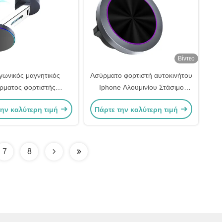
Βίντεο
γωνικός μαγνητικός
Ασύρματο φορτιστή αυτοκινήτου
ρματος φορτιστής
Iphone Αλουμινίου Στάσιμο
του προσαρμόσιμος με
Magsafe Φορτιστή αυτοκινήτου
την καλύτερη τιμή
Πάρτε την καλύτερη τιμή
 περιβάλλον φως
Mount
7
8