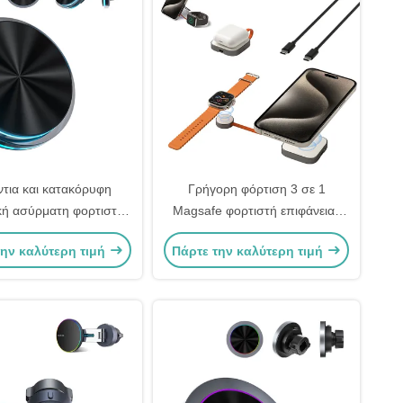
ντια και κατακόρυφη
Γρήγορη φόρτιση 3 σε 1
κή ασύρματη φορτιστή
Magsafe φορτιστή επιφάνειας
ου προσαρμόσιμη για
εργασίας Σταθερό με κάλυμμα
την καλύτερη τιμή
Πάρτε την καλύτερη τιμή
αυτοκίνητο
τηλεφώνου