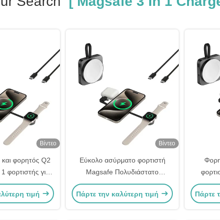
ur Search
[ Magsafe 3 In 1 Charge
Βίντεο
Βίντεο
 και φορητός Q2
Εύκολο ασύρματο φορτιστή
Φορη
 1 φορτιστής για
Magsafe Πολυδιάστατο
φορτι
h και ακουστικά
φορτιστή Magsafe 3 σε 1
iPhone
αλύτερη τιμή
Πάρτε την καλύτερη τιμή
Πάρτε 