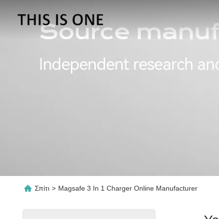
Σπίτι
>
Magsafe 3 In 1 Charger Online Manufacturer