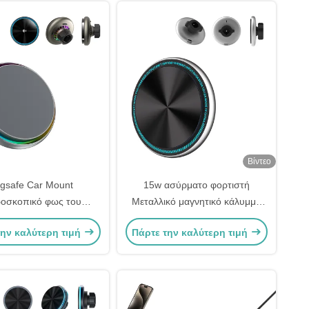
Βίντεο
gsafe Car Mount
15w ασύρματο φορτιστή
οσκοπικό φως του
Μεταλλικό μαγνητικό κάλυμμα
ύ Επίδραση Γρήγορη
αυτοκινήτου με καινοτόμο
την καλύτερη τιμή
Πάρτε την καλύτερη τιμή
αση θερμότητας QI2
σχεδιασμό φωτισμού και
η φόρτιση Μαγνητική
γρήγορη μαγνητική
ατη θήκη φόρτισης
απορρόφηση
αυτοκινήτου