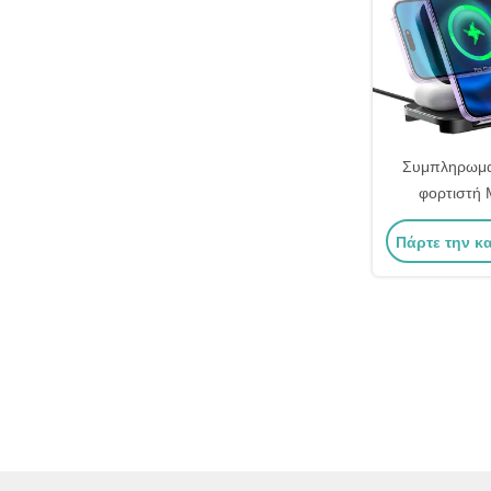
Συμπληρωμα
φορτιστή 
Οριζόντια και 
Πάρτε την κ
οθ