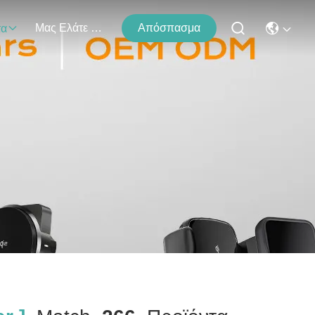
Μας Ελάτε Σε Επαφή Με
Απόσπασμα
τα