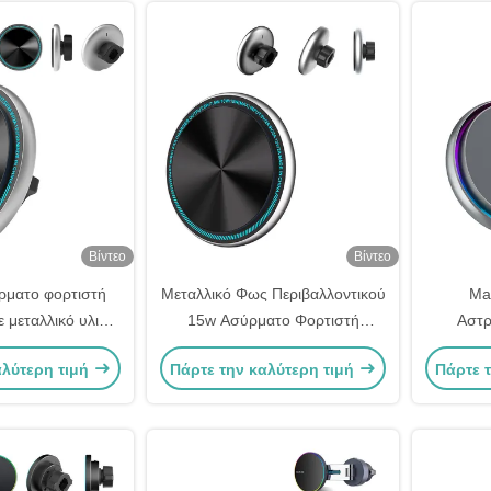
Βίντεο
Βίντεο
ρματο φορτιστή
Μεταλλικό Φως Περιβαλλοντικού
Ma
ε μεταλλικό υλικό
15w Ασύρματο Φορτιστή
Αστρ
γία με ένα χέρι
Φορητή Τηλεφώνου
ουρανο
αλύτερη τιμή
Πάρτε την καλύτερη τιμή
Πάρτε 
Αυτοκινήτου Με Οβάλ Σχήμα Και
διάσπ
Μαγνητική Απορρόφηση
Γρήγορ
ασύρμ