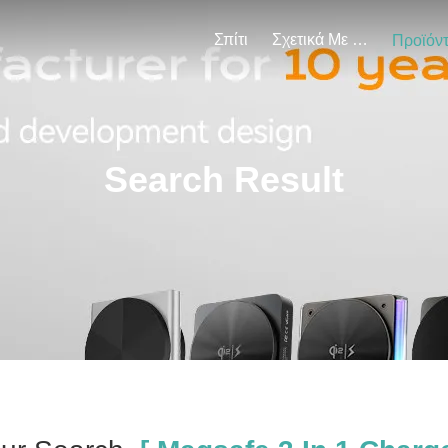
Σπίτι
Σχετικά Με Εμάς
Προϊόν
Search Result