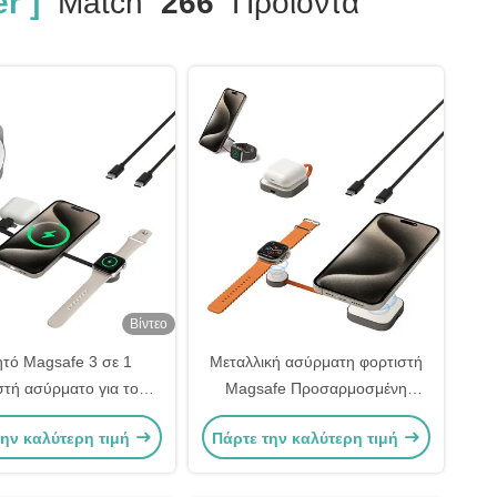
r ]
Match
266
Προϊόντα
Βίντεο
τό Magsafe 3 σε 1
Μεταλλική ασύρματη φορτιστή
στή ασύρματο για το
Magsafe Προσαρμοσμένη
 ρολόι και ακουστικά
φορτιστή τηλεφώνου και
την καλύτερη τιμή
Πάρτε την καλύτερη τιμή
ρολογιού Magsafe