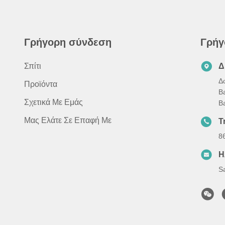
Γρήγορη σύνδεση
Γρήγ
Σπίτι
Δ
Δ
Προϊόντα
B
Σχετικά Με Εμάς
B
Μας Ελάτε Σε Επαφή Με
Τ
8
Η
S