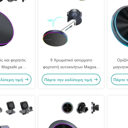
ς και φορητός
9 Χρωματικό ασύρματο
Οριζό
 Magsafe με
φορτιστή αυτοκινήτων Magsafe
μαγνητι
ένο σχεδιασμό
φωτισμός Animation Ρυθμίσιμη
τηλεφών
αλύτερη τιμή
Πάρτε την καλύτερη τιμή
Πάρτε 
γωνία