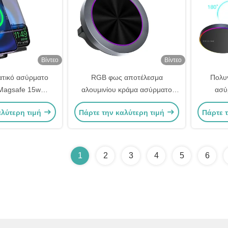
Βίντεο
Βίντεο
τικό ασύρματο
RGB φως αποτέλεσμα
Πολυ
Magsafe 15w
αλουμινίου κράμα ασύρματο
ασύ
κάθετη λειτουργία
φορτιστή αυτοκινήτου Mount
αυτοκινή
αλύτερη τιμή
Πάρτε την καλύτερη τιμή
Πάρτε 
όνης
ένα χέρι λειτουργία
το
1
2
3
4
5
6