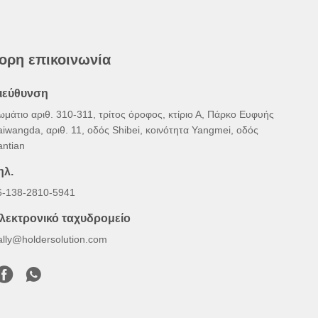
ορη επικοινωνία
ιεύθυνση
ωμάτιο αριθ. 310-311, τρίτος όροφος, κτίριο Α, Πάρκο Ευφυής
aiwangda, αριθ. 11, οδός Shibei, κοινότητα Yangmei, οδός
antian
ηλ.
6-138-2810-5941
λεκτρονικό ταχυδρομείο
ally@holdersolution.com